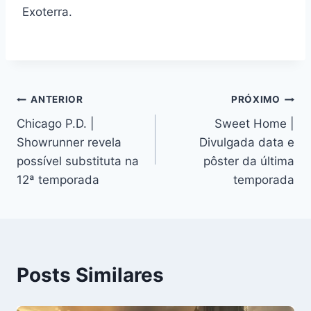
Exoterra.
Navegação
ANTERIOR
PRÓXIMO
Chicago P.D. |
Sweet Home |
de
Showrunner revela
Divulgada data e
Post
possível substituta na
pôster da última
12ª temporada
temporada
Posts Similares