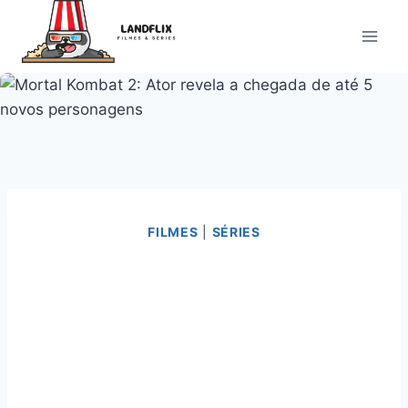
Pular
para
o
Conteúdo
FILMES
|
SÉRIES