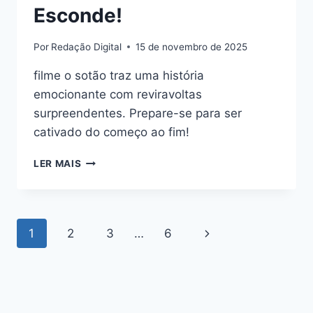
Esconde!
Por
Redação Digital
15 de novembro de 2025
filme o sotão traz uma história
emocionante com reviravoltas
surpreendentes. Prepare-se para ser
cativado do começo ao fim!
FILME
LER MAIS
O
SOTÃO:
DESCUBRA
OS
Navegação
Página
1
2
3
…
6
MISTÉRIOS
QUE
da
Seguinte
ELE
ESCONDE!
Página