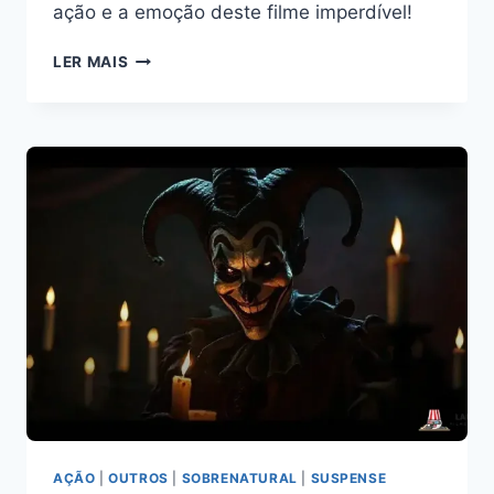
ação e a emoção deste filme imperdível!
JOHN
LER MAIS
WICK
1
FILME
COMPLETO
DUBLADO
GOOGLE
DRIVE
PARA
ASSISTIR
AGORA
AÇÃO
|
OUTROS
|
SOBRENATURAL
|
SUSPENSE