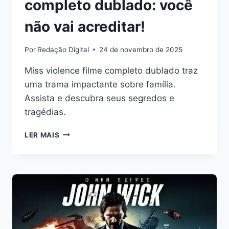
completo dublado: você
não vai acreditar!
Por
Redação Digital
24 de novembro de 2025
Miss violence filme completo dublado traz
uma trama impactante sobre família.
Assista e descubra seus segredos e
tragédias.
MISS
LER MAIS
VIOLENCE
FILME
COMPLETO
DUBLADO:
VOCÊ
NÃO
VAI
ACREDITAR!