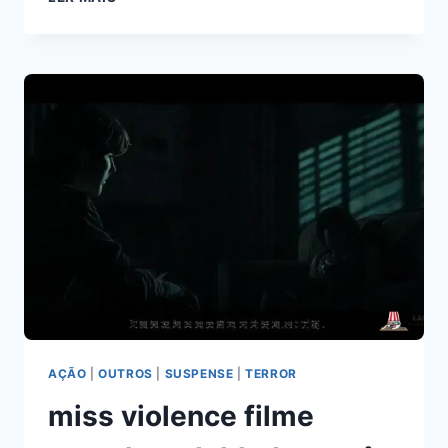
DESLIGUE
FILME
COMPLETO
DUBLADO:
DESCUBRA
O
FINAL
SURPREENDENTE
AÇÃO
|
OUTROS
|
SUSPENSE
|
TERROR
miss violence filme