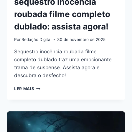
sequestro inocência
roubada filme completo
dublado: assista agora!
Por
Redação Digital
30 de novembro de 2025
Sequestro inocência roubada filme
completo dublado traz uma emocionante
trama de suspense. Assista agora e
descubra o desfecho!
SEQUESTRO
LER MAIS
INOCÊNCIA
ROUBADA
FILME
COMPLETO
DUBLADO:
ASSISTA
AGORA!