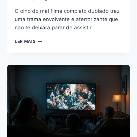
O olho do mal filme completo dublado traz
uma trama envolvente e aterrorizante que
não te deixará parar de assistir.
O
LER MAIS
OLHO
DO
MAL
FILME
COMPLETO
DUBLADO:
ASSISTA
AGORA
E
SAIBA
MAIS!