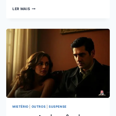
SICARIO
LER MAIS
3
FILME
COMPLETO:
VOCÊ
NÃO
VAI
ACREDITAR
NO
FINAL!
MISTÉRIO
|
OUTROS
|
SUSPENSE