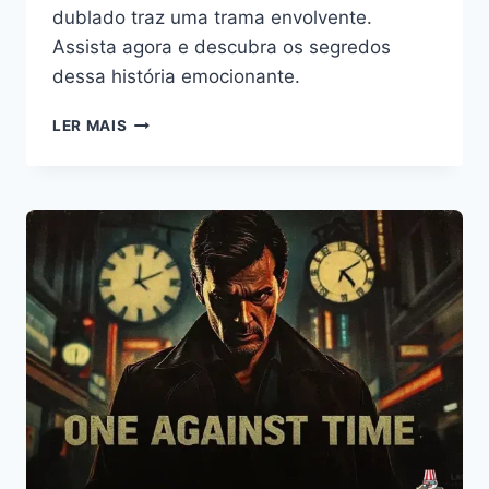
dublado traz uma trama envolvente.
Assista agora e descubra os segredos
dessa história emocionante.
JESTER
LER MAIS
A
MORTE
SORRI
FILME
COMPLETO
DUBLADO:
VEJA
AGORA
ONLINE!