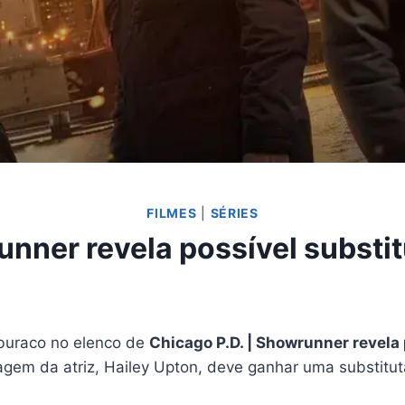
FILMES
|
SÉRIES
unner revela possível substi
 buraco no elenco de
Chicago P.D. | Showrunner revela
m da atriz, Hailey Upton, deve ganhar uma substituta 