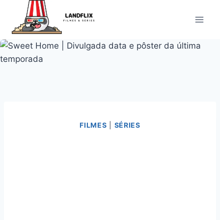
Pular
para
o
Conteúdo
FILMES
|
SÉRIES