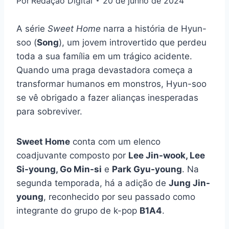
Por
Redação Digital
20 de junho de 2024
A série
Sweet Home
narra a história de Hyun-
soo (
Song
), um jovem introvertido que perdeu
toda a sua família em um trágico acidente.
Quando uma praga devastadora começa a
transformar humanos em monstros, Hyun-soo
se vê obrigado a fazer alianças inesperadas
para sobreviver.
Sweet Home
conta com um elenco
coadjuvante composto por
Lee Jin-wook, Lee
Si-young, Go Min-si
e
Park Gyu-young
. Na
segunda temporada, há a adição de
Jung Jin-
young
, reconhecido por seu passado como
integrante do grupo de k-pop
B1A4
.