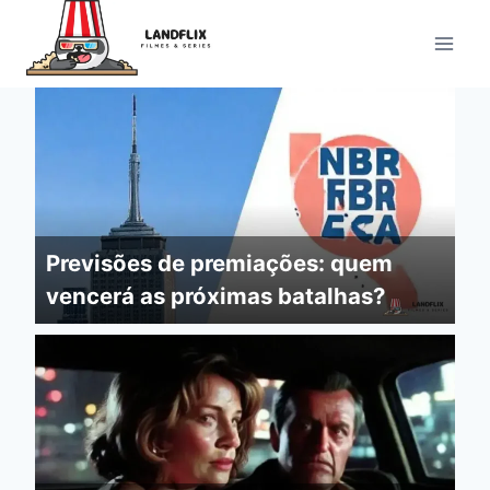
Pular
para
o
Conteúdo
Previsões de premiações: quem
vencerá as próximas batalhas?