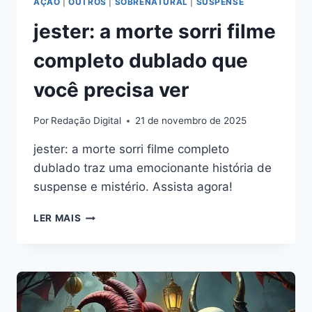
AÇÃO
|
OUTROS
|
SOBRENATURAL
|
SUSPENSE
jester: a morte sorri filme
completo dublado que
você precisa ver
Por
Redação Digital
21 de novembro de 2025
jester: a morte sorri filme completo
dublado traz uma emocionante história de
suspense e mistério. Assista agora!
JESTER:
LER MAIS
A
MORTE
SORRI
FILME
COMPLETO
DUBLADO