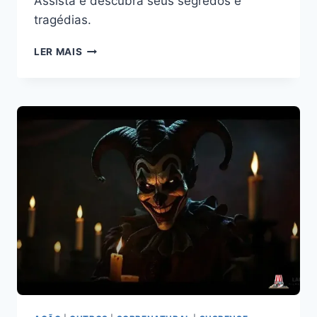
Assista e descubra seus segredos e
tragédias.
MISS
LER MAIS
VIOLENCE
FILME
COMPLETO
DUBLADO:
VOCÊ
NÃO
VAI
ACREDITAR!