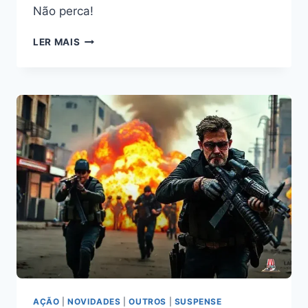
Não perca!
TODAS
LER MAIS
CONTRA
JOHN
FILME
COMPLETO
DUBLADO:
ASSISTA
GRÁTIS
AGORA!
AÇÃO
|
NOVIDADES
|
OUTROS
|
SUSPENSE