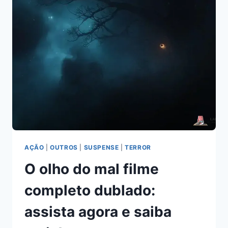
FILME
COMPLETO
DUBLADO
PARA
ASSISTIR
AGORA
AÇÃO
|
OUTROS
|
SUSPENSE
|
TERROR
O olho do mal filme
completo dublado:
assista agora e saiba