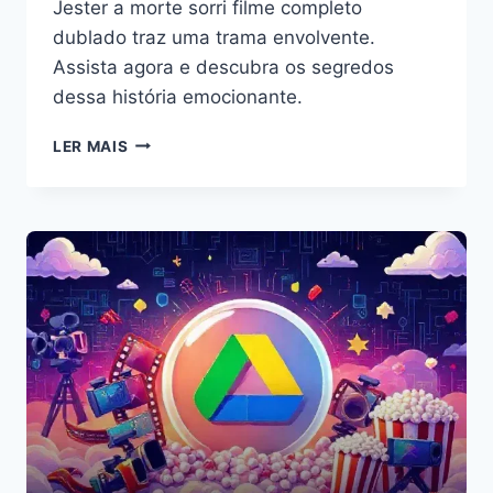
Jester a morte sorri filme completo
dublado traz uma trama envolvente.
Assista agora e descubra os segredos
dessa história emocionante.
JESTER
LER MAIS
A
MORTE
SORRI
FILME
COMPLETO
DUBLADO:
VEJA
AGORA
ONLINE!