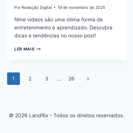
Por
Redação Digital
19 de novembro de 2025
filme videos são uma ótima forma de
entretenimento e aprendizado. Descubra
dicas e tendências no nosso post!
FILME
LER MAIS
VIDEOS:
DESCUBRA
OS
MELHORES
Navegação
Página
1
2
3
…
26
PARA
ASSISTIR
da
Seguinte
HOJE
Página
© 2026 Landflix - Todos os direitos reservados.