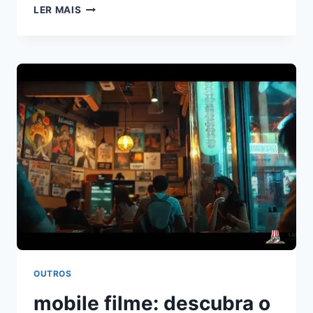
O
LER MAIS
FILME
A
VIDA
DUPLA
DO
MEU
MARIDO
BILIONÁRIO:
VOCÊ
VIU?
OUTROS
mobile filme: descubra o