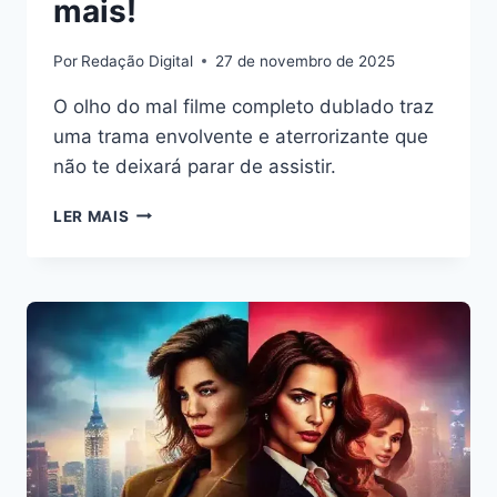
mais!
Por
Redação Digital
27 de novembro de 2025
O olho do mal filme completo dublado traz
uma trama envolvente e aterrorizante que
não te deixará parar de assistir.
O
LER MAIS
OLHO
DO
MAL
FILME
COMPLETO
DUBLADO:
ASSISTA
AGORA
E
SAIBA
MAIS!