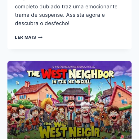
completo dublado traz uma emocionante
trama de suspense. Assista agora e
descubra o desfecho!
SEQUESTRO
LER MAIS
INOCÊNCIA
ROUBADA
FILME
COMPLETO
DUBLADO:
ASSISTA
AGORA!