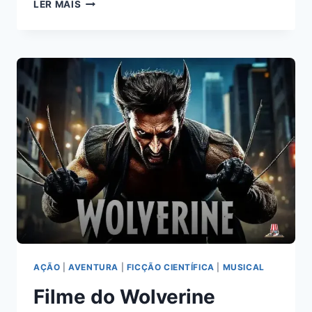
FILME
LER MAIS
VIAGEM
MACABRA:
DESCUBRA
OS
MISTÉRIOS
SOMBRIOS
HOJE!
AÇÃO
|
AVENTURA
|
FICÇÃO CIENTÍFICA
|
MUSICAL
Filme do Wolverine