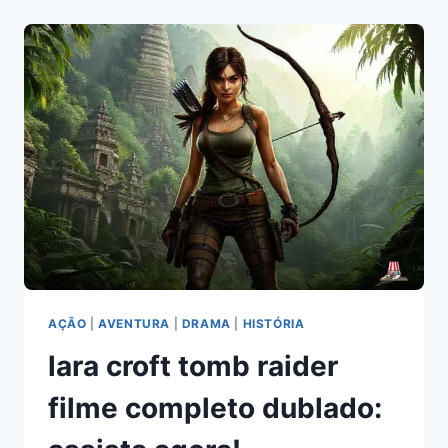
CAVALO
EA
RAPOSA
FILME:
DESCUBRA
SEUS
SEGREDOS!
AÇÃO
|
AVENTURA
|
DRAMA
|
HISTÓRIA
lara croft tomb raider
filme completo dublado: