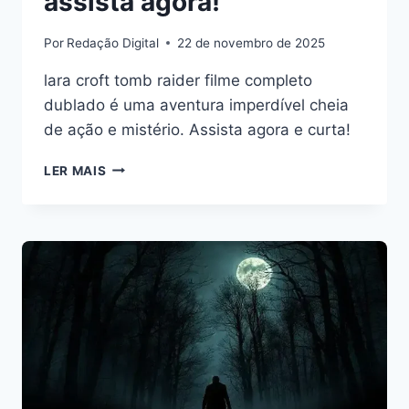
assista agora!
Por
Redação Digital
22 de novembro de 2025
lara croft tomb raider filme completo
dublado é uma aventura imperdível cheia
de ação e mistério. Assista agora e curta!
LARA
LER MAIS
CROFT
TOMB
RAIDER
FILME
COMPLETO
DUBLADO:
ASSISTA
AGORA!