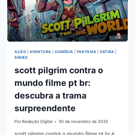
AÇÃO
|
AVENTURA
|
COMÉDIA
|
FANTASIA
|
SÁTIRA
|
SÉRIES
scott pilgrim contra o
mundo filme pt br:
descubra a trama
surpreendente
Por
Redação Digital
30 de novembro de 2025
scott pilgrim contra o mundo filme pt br é