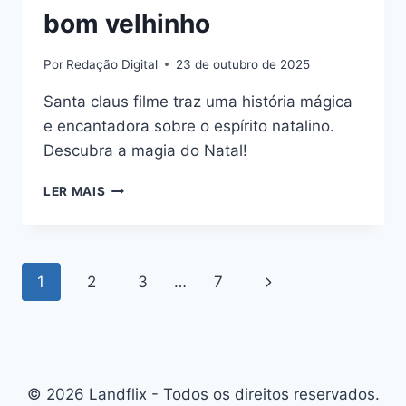
bom velhinho
Por
Redação Digital
23 de outubro de 2025
Santa claus filme traz uma história mágica
e encantadora sobre o espírito natalino.
Descubra a magia do Natal!
SANTA
LER MAIS
CLAUS
FILME:
DESCUBRA
OS
Navegação
Página
1
2
3
…
7
SEGREDOS
DO
da
Seguinte
BOM
VELHINHO
Página
© 2026 Landflix - Todos os direitos reservados.