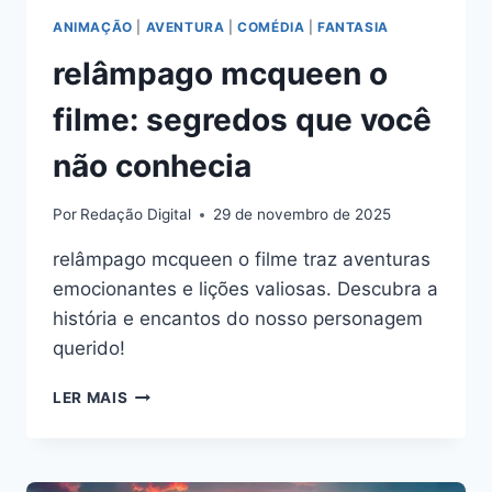
ANIMAÇÃO
|
AVENTURA
|
COMÉDIA
|
FANTASIA
relâmpago mcqueen o
filme: segredos que você
não conhecia
Por
Redação Digital
29 de novembro de 2025
relâmpago mcqueen o filme traz aventuras
emocionantes e lições valiosas. Descubra a
história e encantos do nosso personagem
querido!
RELÂMPAGO
LER MAIS
MCQUEEN
O
FILME:
SEGREDOS