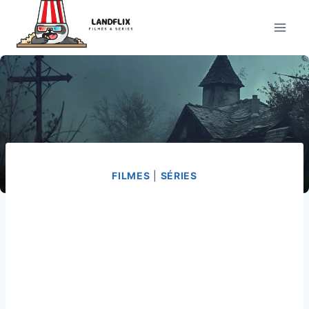
Pular
para
o
Conteúdo
FILMES
|
SÉRIES