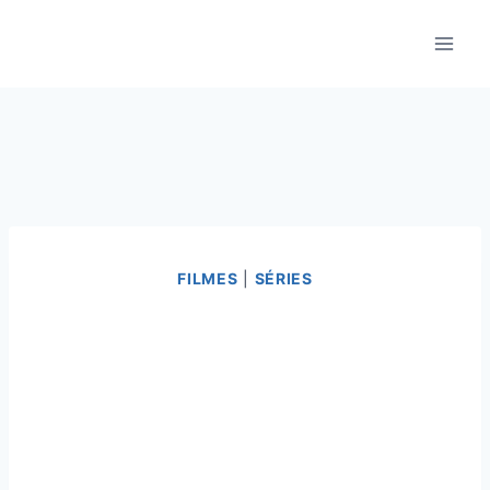
Pular
para
o
Conteúdo
FILMES
|
SÉRIES