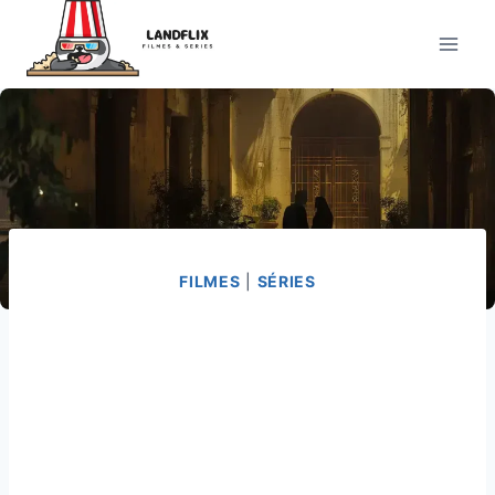
Pular
para
o
Conteúdo
FILMES
|
SÉRIES