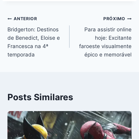
Navegação
ANTERIOR
PRÓXIMO
Bridgerton: Destinos
Para assistir online
de
de Benedict, Eloise e
hoje: Excitante
Post
Francesca na 4ª
faroeste visualmente
temporada
épico e memorável
Posts Similares