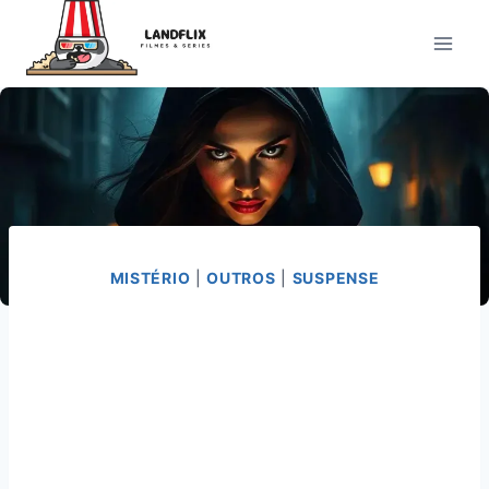
Pular
para
o
Conteúdo
MISTÉRIO
|
OUTROS
|
SUSPENSE