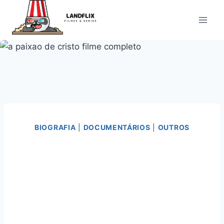
Pular
para
o
Conteúdo
BIOGRAFIA
|
DOCUMENTÁRIOS
|
OUTROS