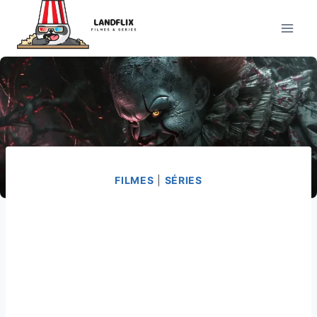
Pular
para
o
Conteúdo
FILMES
|
SÉRIES