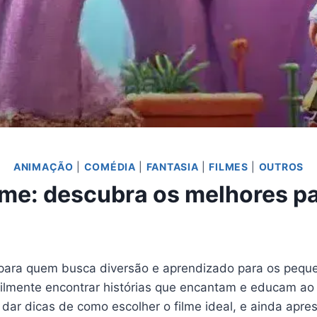
ANIMAÇÃO
|
COMÉDIA
|
FANTASIA
|
FILMES
|
OUTROS
prime: descubra os melhores p
ara quem busca diversão e aprendizado para os peque
acilmente encontrar histórias que encantam e educam a
dar dicas de como escolher o filme ideal, e ainda apre