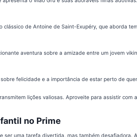
apresenta o vilão Gru e suas adoráveis filhas adotiva
clássico de Antoine de Saint-Exupéry, que aborda tem
nante aventura sobre a amizade entre um jovem vikin
sobre felicidade e a importância de estar perto de qu
nsmitem lições valiosas. Aproveite para assistir com a
fantil no Prime
ode ser uma tarefa divertida, mas também desafiadora. 