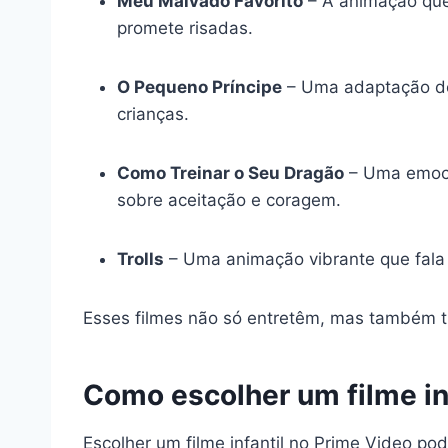
Meu Malvado Favorito
– A animação que 
promete risadas.
O Pequeno Príncipe
– Uma adaptação do 
crianças.
Como Treinar o Seu Dragão
– Uma emocio
sobre aceitação e coragem.
Trolls
– Uma animação vibrante que fala 
Esses filmes não só entretêm, mas também tra
Como escolher um filme in
Escolher um filme infantil no Prime Video p