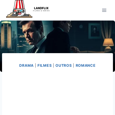
Pular
para
o
Conteúdo
DRAMA
|
FILMES
|
OUTROS
|
ROMANCE