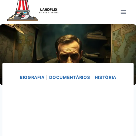
Pular
para
o
Conteúdo
BIOGRAFIA
|
DOCUMENTÁRIOS
|
HISTÓRIA