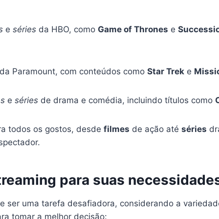
s
e
séries
da HBO, como
Game of Thrones
e
Successi
da Paramount, com conteúdos como
Star Trek
e
Missi
es
e
séries
de drama e comédia, incluindo títulos como
ra todos os gostos, desde
filmes
de ação até
séries
dr
spectador.
treaming para suas necessidade
 ser uma tarefa desafiadora, considerando a variedade
ra tomar a melhor decisão: