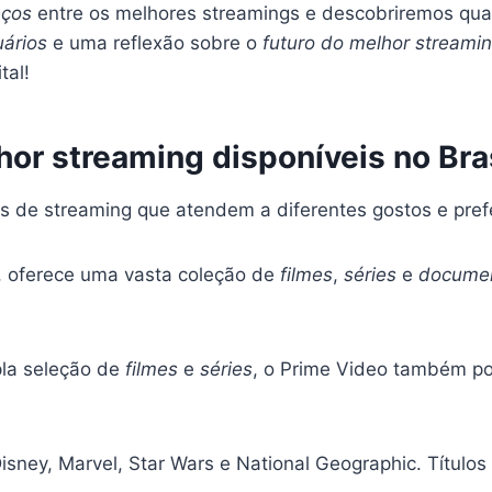
eços
entre os melhores streamings e descobriremos qu
uários
e uma reflexão sobre o
futuro do melhor streami
tal!
hor streaming disponíveis no Bra
 de streaming que atendem a diferentes gostos e prefer
, oferece uma vasta coleção de
filmes
,
séries
e
documen
la seleção de
filmes
e
séries
, o Prime Video também po
isney, Marvel, Star Wars e National Geographic. Título