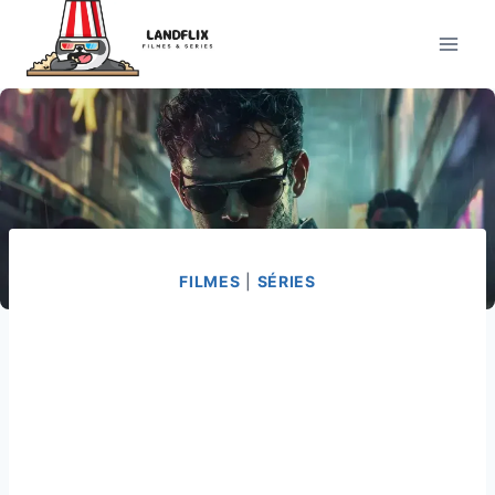
Pular
para
o
Conteúdo
FILMES
|
SÉRIES