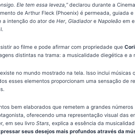
nsigo. Ele tem essa leveza,”
declarou durante a Cinema
gamento de Arthur Fleck (Phoenix) é permeada, guiada e
 a intenção do ator de
Her
,
Gladiador
e
Napoleão
em ex
l.
istir ao filme e pode afirmar com propriedade que
Cori
gens distintas na trama: a musicalidade diegética e a 
 existe no mundo mostrado na tela. Isso inclui músicas
dos esses elementos proporcionam uma sensação de rea
s.
mentos bem elaborados que remetem a grandes números
tagonista, oferecendo uma representação visual das e
r, em seu livro
Stars
, explica a essência da musicalida
ressar seus desejos mais profundos através da mús