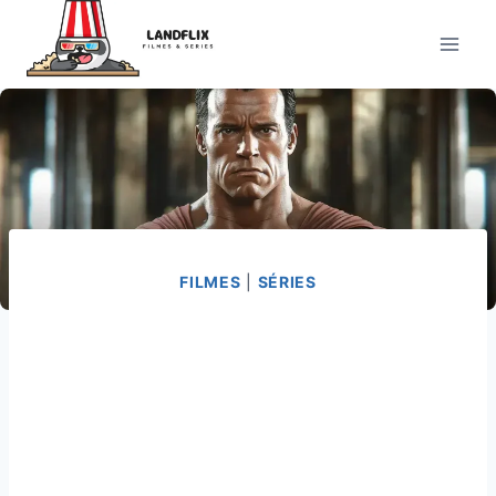
Pular
para
o
Conteúdo
FILMES
|
SÉRIES