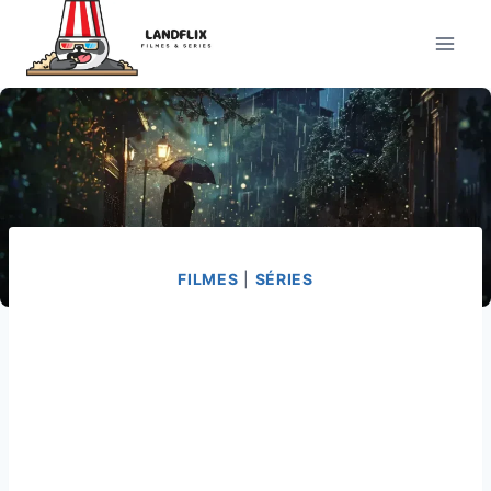
Pular
para
o
Conteúdo
FILMES
|
SÉRIES