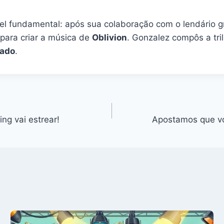
l fundamental: após sua colaboração com o lendário 
para criar a música de
Oblivion
. Gonzalez compôs a tr
gado
.
ng vai estrear!
Apostamos que voc