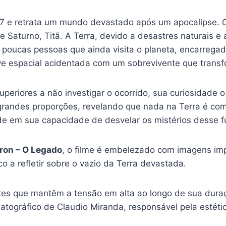
7 e retrata um mundo devastado após um apocalipse. 
 de Saturno, Titã. A Terra, devido a desastres naturais
s poucas pessoas que ainda visita o planeta, encarregad
ve espacial acidentada com um sobrevivente que trans
periores a não investigar o ocorrido, sua curiosidade 
randes proporções, revelando que nada na Terra é como
de em sua capacidade de desvelar os mistérios desse fu
ron – O Legado
, o filme é embelezado com imagens im
co a refletir sobre o vazio da Terra devastada.
tes que mantêm a tensão em alta ao longo de sua duraç
matográfico de Claudio Miranda, responsável pela estét