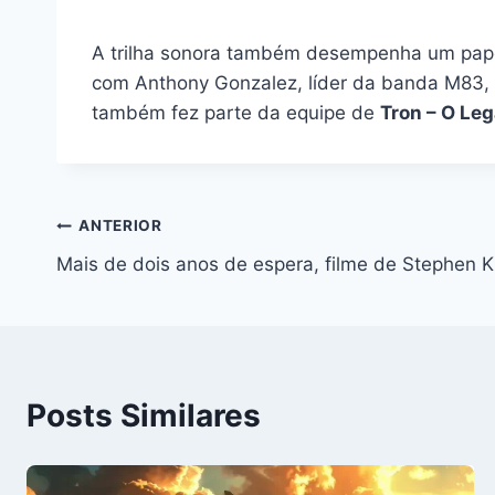
A trilha sonora também desempenha um pape
com Anthony Gonzalez, líder da banda M83, 
também fez parte da equipe de
Tron – O Le
Navegação
ANTERIOR
Mais de dois anos de espera, filme de Stephen Ki
de
Post
Posts Similares