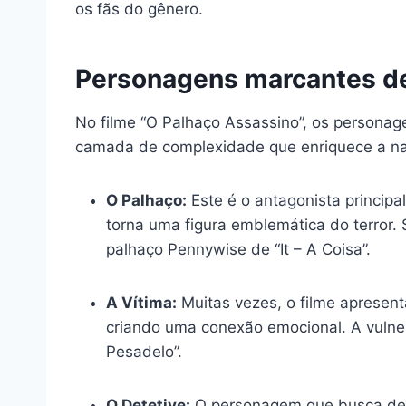
os fãs do gênero.
Personagens marcantes de
No filme “O Palhaço Assassino”, os persona
camada de complexidade que enriquece a nar
O Palhaço:
Este é o antagonista princip
torna uma figura emblemática do terror.
palhaço Pennywise de “It – A Coisa”.
A Vítima:
Muitas vezes, o filme apresent
criando uma conexão emocional. A vulner
Pesadelo”.
O Detetive:
O personagem que busca desve