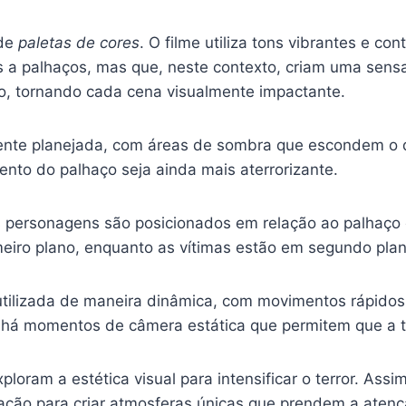
 de
paletas de cores
. O filme utiliza tons vibrantes e c
 a palhaços, mas que, neste contexto, criam uma sen
o, tornando cada cena visualmente impactante.
ente planejada, com áreas de sombra que escondem o qu
to do palhaço seja ainda mais aterrorizante.
 personagens são posicionados em relação ao palhaço 
meiro plano, enquanto as vítimas estão em segundo pla
utilizada de maneira dinâmica, com movimentos rápid
 há momentos de câmera estática que permitem que a 
oram a estética visual para intensificar o terror. As
minação para criar atmosferas únicas que prendem a atenç