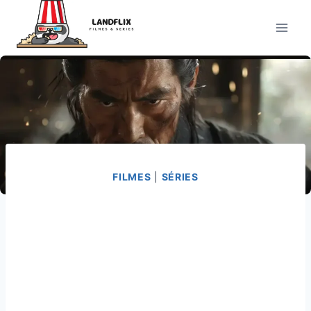
Pular
para
o
Conteúdo
FILMES
|
SÉRIES