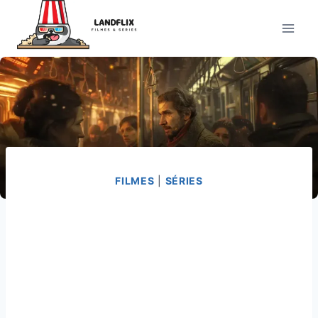
Pular
para
o
Conteúdo
FILMES
|
SÉRIES