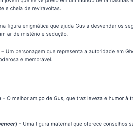
 jovem que se vê preso em um mundo de fantasmas e m
 e cheia de reviravoltas.
a figura enigmática que ajuda Gus a desvendar os se
m ar de mistério e sedução.
– Um personagem que representa a autoridade em Ghos
poderosa e memorável.
)
– O melhor amigo de Gus, que traz leveza e humor à t
pencer
)
– Uma figura maternal que oferece conselhos sá