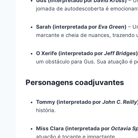
Gus (interpretado por
David Kross
)
– Um
jornada de autodescoberta é emocionante
Sarah (interpretada por
Eva Green
)
– Um
marcante e cheia de nuances, trazendo u
O Xerife (interpretado por
Jeff Bridges
)
um obstáculo para Gus. Sua atuação é 
Personagens coadjuvantes
Tommy (interpretado por
John C. Reilly
história.
Miss Clara (interpretada por
Octavia S
atuação é tocante e impactante.