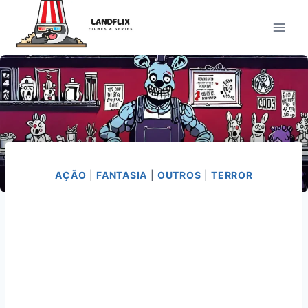
Pular
para
o
Conteúdo
AÇÃO
|
FANTASIA
|
OUTROS
|
TERROR