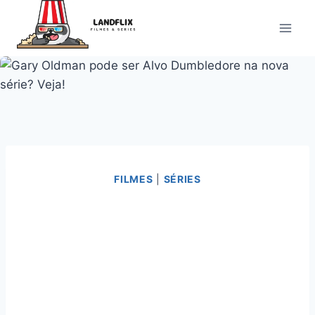
Pular
para
o
Conteúdo
FILMES
|
SÉRIES