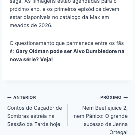
saga. As filmagens estão agendadas para o
próximo ano, e os primeiros episódios devem
estar disponíveis no catálogo da Max em
meados de 2026.
O questionamento que permanece entre os fãs
é:
Gary Oldman pode ser Alvo Dumbledore na
nova série? Veja!
Navegação
ANTERIOR
PRÓXIMO
Contos do Caçador de
Nem Beetlejuice 2,
de
Sombras estreia na
nem Pânico: O grande
Post
Sessão da Tarde hoje
sucesso de Jenna
Ortega!