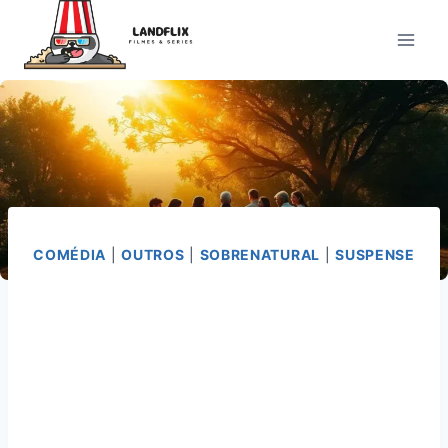
Pular
para
o
Conteúdo
COMÉDIA
|
OUTROS
|
SOBRENATURAL
|
SUSPENSE