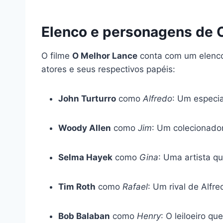
Elenco e personagens de 
O filme
O Melhor Lance
conta com um elenco 
atores e seus respectivos papéis:
John Turturro
como
Alfredo
: Um especia
Woody Allen
como
Jim
: Um colecionador
Selma Hayek
como
Gina
: Uma artista qu
Tim Roth
como
Rafael
: Um rival de Alfr
Bob Balaban
como
Henry
: O leiloeiro q