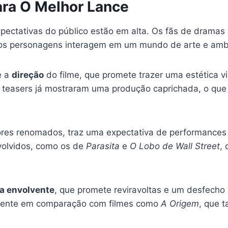
ara O Melhor Lance
xpectativas do público estão em alta. Os fãs de dramas 
 os personagens interagem em um mundo de arte e amb
é a
direção
do filme, que promete trazer uma estética 
s e teasers já mostraram uma produção caprichada, o qu
tores renomados, traz uma expectativa de performance
olvidos, como os de
Parasita
e
O Lobo de Wall Street
,
a envolvente
, que promete reviravoltas e um desfecho
almente em comparação com filmes como
A Origem
, que 