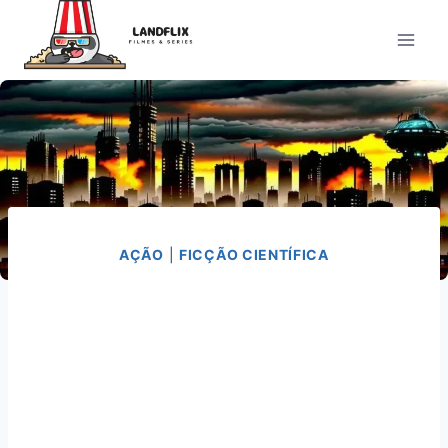
Pular
para
o
Conteúdo
AÇÃO
|
FICÇÃO CIENTÍFICA