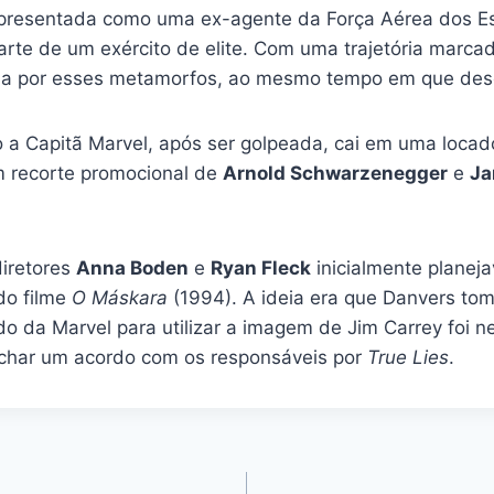
 apresentada como uma ex-agente da Força Aérea dos E
arte de um exército de elite. Com uma trajetória marcada
rada por esses metamorfos, ao mesmo tempo em que de
a Capitã Marvel, após ser golpeada, cai em uma locado
um recorte promocional de
Arnold Schwarzenegger
e
Ja
iretores
Anna Boden
e
Ryan Fleck
inicialmente planej
o filme
O Máskara
(1994). A ideia era que Danvers tom
ido da Marvel para utilizar a imagem de Jim Carrey foi
fechar um acordo com os responsáveis por
True Lies
.