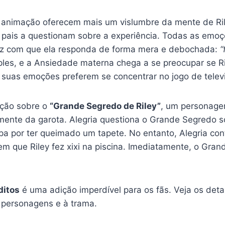
a animação oferecem mais um vislumbre da mente de Rile
ais a questionam sobre a experiência. Todas as emoçõ
faz com que ela responda de forma mera e debochada:
“
les, e a Ansiedade materna chega a se preocupar se Ri
, suas emoções preferem se concentrar no jogo de telev
ação sobre o
“Grande Segredo de Riley”
, um personage
ente da garota. Alegria questiona o Grande Segredo s
lpa por ter queimado um tapete. No entanto, Alegria co
 em que Riley fez xixi na piscina. Imediatamente, o Gra
ditos
é uma adição imperdível para os fãs.
Veja os deta
 personagens e à trama.