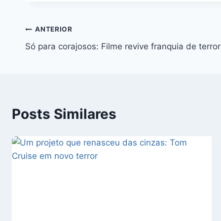
Navegação
ANTERIOR
Só para corajosos: Filme revive franquia de terr
de
Post
Posts Similares