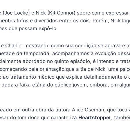
ie (Joe Locke) e Nick (Kit Connor) sobre como expressar
tos fofos e divertidos entre os dois. Porém, Nick log
ções que possam expô-lo.
 de Charlie, mostrando como sua condição se agrava e a
 metade da temporada, acompanhamos a evolução desse
ialmente abordado no quinto episódio, é intenso e tra
começando pela orientação que a tia de Nick, uma psic
do ao tratamento médico que explica detalhadamente o d
 dada a faixa etária do público jovem, embora, em algu
eado em outra obra da autora Alice Oseman, que tocar
esar do tom doce que caracteriza
Heartstopper
, també