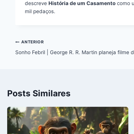
descreve
História de um Casamento
como um
mil pedaços.
Navegação
ANTERIOR
Sonho Febril | George R. R. Martin planeja filme 
de
Post
Posts Similares