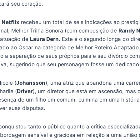
cará seu coração.
a
Netflix
recebeu um total de seis indicações ao prestig
iginal, Melhor Trilha Sonora (com composição de
Randy 
e atuação de
Laura Dern
. Este é o segundo longa do dire
do ao Oscar na categoria de Melhor Roteiro Adaptado.
o a separação de seus próprios pais e seu divórcio com
rativa, sugerindo que seu personagem fosse um dedicado
icole (
Johansson
), uma atriz que abandona uma carre
arlie (
Driver
), um diretor que está em ascensão, mas q
resença de um filho em comum, culmina em uma história
ver suas disputas.
 conquistou tanto o público quanto a crítica especializ
 abordagem sensível e graciosa em relação a uma união