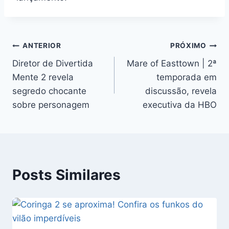
Navegação
ANTERIOR
PRÓXIMO
Diretor de Divertida
Mare of Easttown | 2ª
de
Mente 2 revela
temporada em
Post
segredo chocante
discussão, revela
sobre personagem
executiva da HBO
Posts Similares