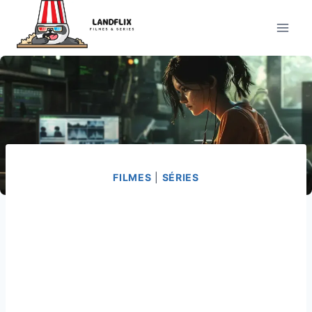
Pular
para
o
Conteúdo
FILMES
|
SÉRIES