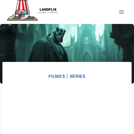
Pular
para
o
Conteúdo
FILMES
|
SÉRIES