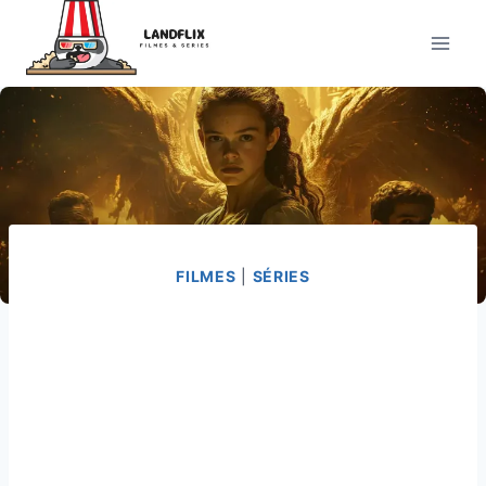
Pular
para
o
Conteúdo
FILMES
|
SÉRIES