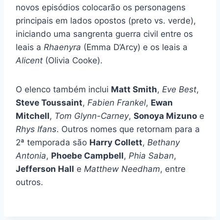
novos episódios colocarão os personagens
principais em lados opostos (preto vs. verde),
iniciando uma sangrenta guerra civil entre os
leais a
Rhaenyra
(Emma D’Arcy) e os leais a
Alicent
(Olivia Cooke).
O elenco também inclui
Matt Smith
,
Eve Best
,
Steve Toussaint
,
Fabien Frankel
,
Ewan
Mitchell
,
Tom Glynn-Carney
,
Sonoya Mizuno
e
Rhys Ifans
. Outros nomes que retornam para a
2ª temporada são
Harry Collett
,
Bethany
Antonia
,
Phoebe Campbell
,
Phia Saban
,
Jefferson Hall
e
Matthew Needham
, entre
outros.