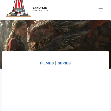
Pular
para
o
Conteúdo
FILMES
|
SÉRIES