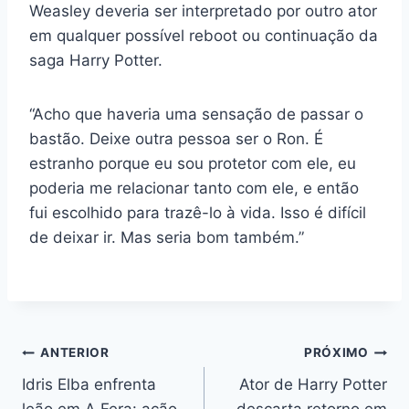
Weasley deveria ser interpretado por outro ator
em qualquer possível reboot ou continuação da
saga Harry Potter.
“Acho que haveria uma sensação de passar o
bastão. Deixe outra pessoa ser o Ron. É
estranho porque eu sou protetor com ele, eu
poderia me relacionar tanto com ele, e então
fui escolhido para trazê-lo à vida. Isso é difícil
de deixar ir. Mas seria bom também.”
Navegação
ANTERIOR
PRÓXIMO
Idris Elba enfrenta
Ator de Harry Potter
de
leão em A Fera: ação
descarta retorno em