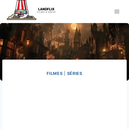
Pular
para
o
Conteúdo
FILMES
|
SÉRIES