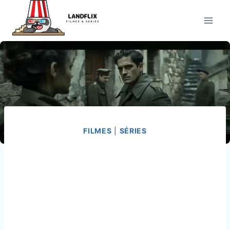
Pular
para
o
Conteúdo
FILMES
|
SÉRIES