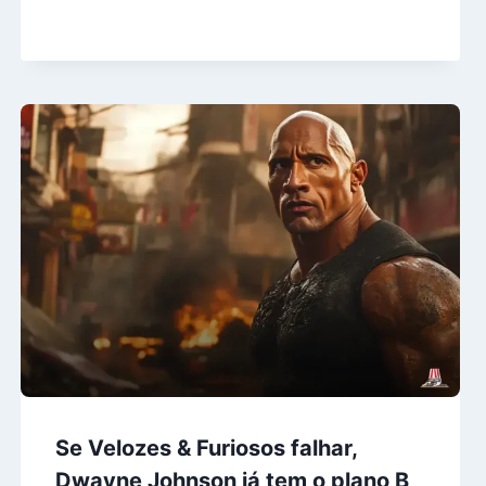
Se Velozes & Furiosos falhar,
Dwayne Johnson já tem o plano B