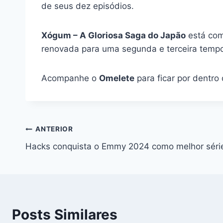
de seus dez episódios.
Xógum – A Gloriosa Saga do Japão
está com 
renovada para uma segunda e terceira tempo
Acompanhe o
Omelete
para ficar por dentro
Navegação
ANTERIOR
Hacks conquista o Emmy 2024 como melhor séri
de
Post
Posts Similares