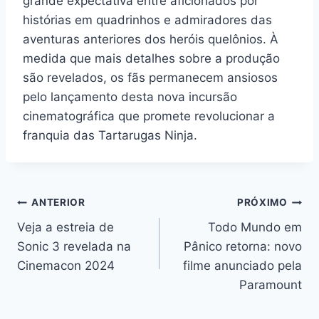
grande expectativa entre aficionados por
histórias em quadrinhos e admiradores das
aventuras anteriores dos heróis quelônios. À
medida que mais detalhes sobre a produção
são revelados, os fãs permanecem ansiosos
pelo lançamento desta nova incursão
cinematográfica que promete revolucionar a
franquia das Tartarugas Ninja.
Navegação
ANTERIOR
PRÓXIMO
Veja a estreia de
Todo Mundo em
de
Sonic 3 revelada na
Pânico retorna: novo
Post
Cinemacon 2024
filme anunciado pela
Paramount