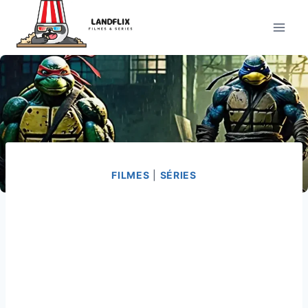
Pular
para
o
Conteúdo
FILMES
|
SÉRIES