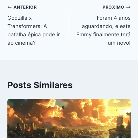
Navegação
ANTERIOR
PRÓXIMO
Godzilla x
Foram 4 anos
de
Transformers: A
aguardando, e este
Post
batalha épica pode ir
Emmy finalmente terá
ao cinema?
um novo!
Posts Similares