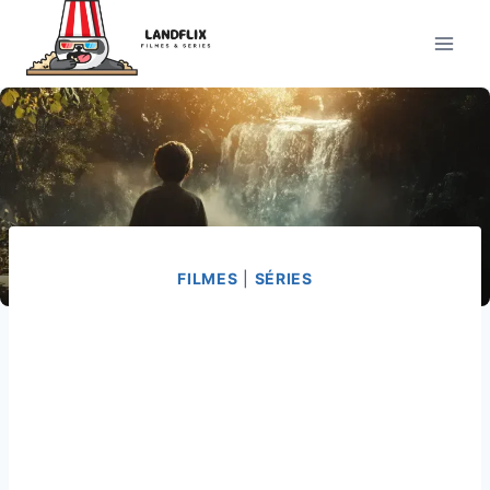
Pular
para
o
Conteúdo
FILMES
|
SÉRIES