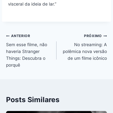
visceral da ideia de lar.”
Navegação
ANTERIOR
PRÓXIMO
Sem esse filme, não
No streaming: A
de
haveria Stranger
polêmica nova versão
Post
Things: Descubra o
de um filme icônico
porquê
Posts Similares