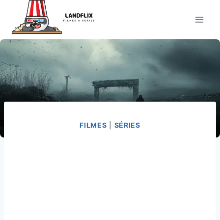
Pular
para
o
Conteúdo
FILMES
|
SÉRIES