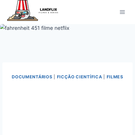
Pular
para
o
Conteúdo
DOCUMENTÁRIOS
|
FICÇÃO CIENTÍFICA
|
FILMES