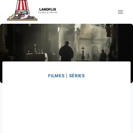
Pular
para
o
Conteúdo
FILMES
|
SÉRIES