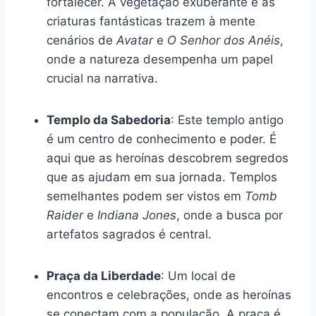
fortalecer. A vegetação exuberante e as
criaturas fantásticas trazem à mente
cenários de
Avatar
e
O Senhor dos Anéis
,
onde a natureza desempenha um papel
crucial na narrativa.
Templo da Sabedoria
: Este templo antigo
é um centro de conhecimento e poder. É
aqui que as heroínas descobrem segredos
que as ajudam em sua jornada. Templos
semelhantes podem ser vistos em
Tomb
Raider
e
Indiana Jones
, onde a busca por
artefatos sagrados é central.
Praça da Liberdade
: Um local de
encontros e celebrações, onde as heroínas
se conectam com a população. A praça é