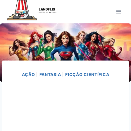
Pular
para
o
Conteúdo
AÇÃO
|
FANTASIA
|
FICÇÃO CIENTÍFICA